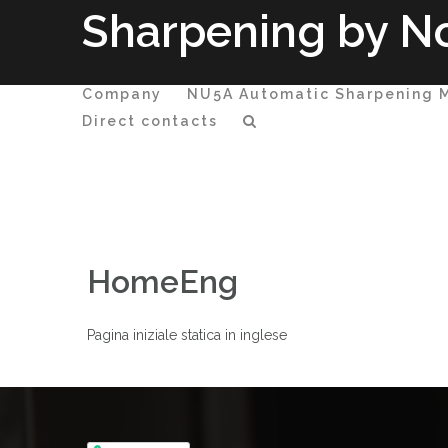
Passa
Sharpening by No
al
contenuto
Company
NU5A Automatic Sharpening 
Direct contacts
HomeEng
Pagina iniziale statica in inglese