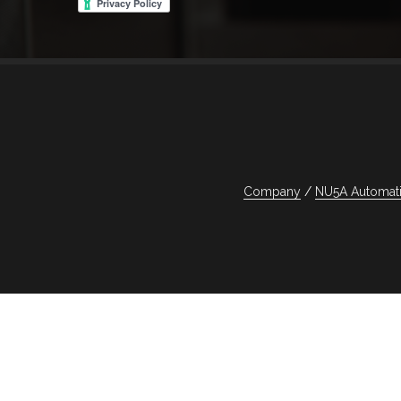
Company
NU5A Automati